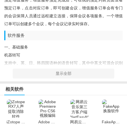
预定增值服务，增值服务预定完成后，可在我的预定列表页面查看
预定订单，点击对应订单，即可创建会议，增值服务订单会有专门
的会议保障人员通过远程建立连接，保障会议各项服务。一个增值
订单可以创建多个会议，每个会议记录实时保存。
软件服务
一、基础服务
机器转写
支持中、英、日、韩四国语种的语音转写，其中中英文可混合识别
转写
显示全部
机器翻译
支持中、英、日、韩四国语种的机器翻译
相关软件
二、增值服务
字幕保障
专业保障人员远程对会议现场的中英文投屏字幕进行保障，确保现
场字幕准确
iZotope RX7人声提取消除软件
Adobe Premiere Pro CS6 视频编辑软件
网易云音乐第三方客户端 NetEasyMusic
FakeApp换脸软件
稿件精修