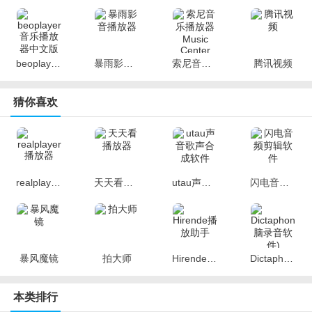
会中对会议的中文转写稿件精修，会后可快速出精修稿件
翻译校对
专家级译员对会议的中英文翻译稿件进行逐字逐句，会后可快速出
beoplayer音乐播放器中文版
暴雨影音播放器
索尼音乐播放器Music Center
腾讯视频
会议翻译稿件
人工同传
猜你喜欢
提供专业的同传译员进行在线远程同传，对于高标准的会议进行人
工同传服务，译员可不在会议现场进行同传服务，将同传语音转写
为文字进行投屏展示，也支持会议参与者扫码收听同传语音。
realplayer播放器
天天看播放器
utau声音歌声合成软件
闪电音频剪辑软件
暴风魔镜
拍大师
Hirende播放助手
Dictaphone(电脑录音软件)
本类排行