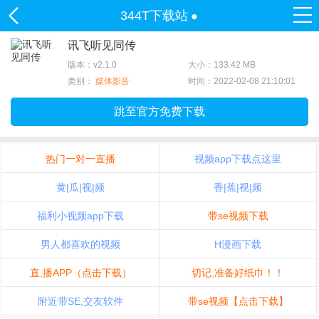
344T下载站
●
讯飞听见同传
版本：v2.1.0
大小：133.42 MB
类别：
媒体影音
时间：2022-02-08 21:10:01
跳至官方免费下载
热门一对一直播
视频app下载点这里
黄|瓜|视|频
香|蕉|视|频
福利小视频app下载
带se视频下载
男人都喜欢的视频
H漫画下载
直,播APP（点击下载）
切记,准备好纸巾！！
附近带SE,交友软件
带se视频【点击下载】