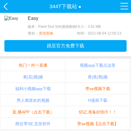
344T下载站
●
Easy
版本：Paint Tool SAI(漫画插画绘图软件) 2.0
大小：2.81 MB
类别：
图形图像
时间：2021-08-04 12:00:13
跳至官方免费下载
热门一对一直播
视频app下载点这里
黄|瓜|视|频
香|蕉|视|频
福利小视频app下载
带se视频下载
男人都喜欢的视频
H漫画下载
直,播APP（点击下载）
切记,准备好纸巾！！
附近带SE,交友软件
带se视频【点击下载】