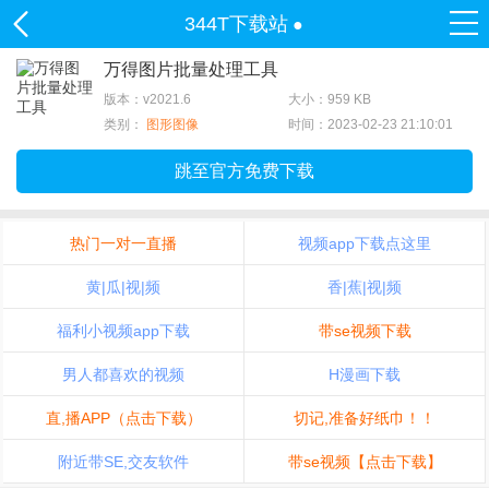
344T下载站
●
万得图片批量处理工具
版本：v2021.6
大小：959 KB
类别：
图形图像
时间：2023-02-23 21:10:01
跳至官方免费下载
热门一对一直播
视频app下载点这里
黄|瓜|视|频
香|蕉|视|频
福利小视频app下载
带se视频下载
男人都喜欢的视频
H漫画下载
直,播APP（点击下载）
切记,准备好纸巾！！
附近带SE,交友软件
带se视频【点击下载】