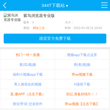
344T下载站
●
紫鸟浏览器专业版
版本：v
大小：
类别：
网络工具
时间：2022-01-26 21:10:03
跳至官方免费下载
热门一对一直播
视频app下载点这里
黄|瓜|视|频
香|蕉|视|频
福利小视频app下载
带se视频下载
男人都喜欢的视频
H漫画下载
直,播APP（点击下载）
切记,准备好纸巾！！
附近带SE,交友软件
带se视频【点击下载】