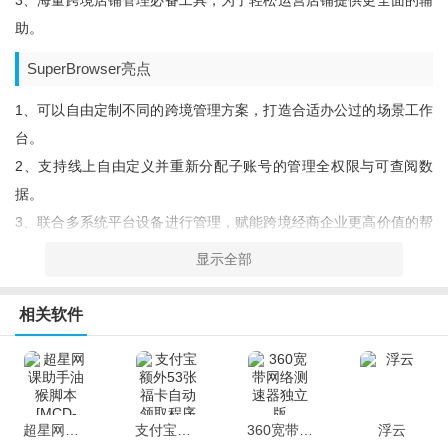
3、海量跨境店铺管理必备工具，为了轻松运营店铺提供更全面的辅
助。
SuperBrowser亮点
1、可以自由定制不同的跨境管理方案，打造合适办公过的场景工作
台。
2、支持线上自由定义并重新分配子账号的管理全权限与可查阅数
据。
3、联合多系统平台设备进行管理，赋能跨境经商企业更高价值的帮
助。
显示全部
小编点评
相关软件
本站为您提供免费下载的SuperBrowser为所有跨境电商卖家提供更
安全稳定的一站式管理服务，轻松解决建立在多跨境运营上的管理
问题，老板、经理、运营、操作员等多岗位账号都能建立在不同的
分级上进行管理。
超星网课助手油猴脚本[MCD-MulAPI]
支付宝额外53张福卡自动领取程序
360宽带网络测速器独立版
浮云