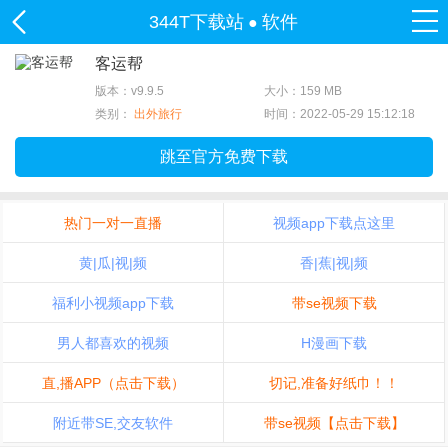
344T下载站
软件
●
客运帮
版本：v9.9.5
大小：159 MB
类别：
出外旅行
时间：2022-05-29 15:12:18
跳至官方免费下载
热门一对一直播
视频app下载点这里
黄|瓜|视|频
香|蕉|视|频
福利小视频app下载
带se视频下载
男人都喜欢的视频
H漫画下载
直,播APP（点击下载）
切记,准备好纸巾！！
附近带SE,交友软件
带se视频【点击下载】