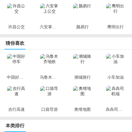
许昌公交
六安掌上公交
颜易行
鹰明出行
猜你喜欢
中国好停车
乌鲁木齐地铁
潮城骑行
小车加油
吉行高速
口袋导游
奥维地图
犇犇司机端
本类排行