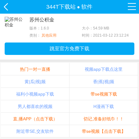
344T下载站
软件
●
苏州公积金
版本：1.6.0
大小：54.59 MB
类别：
其他应用
时间：2021-03-12 23:12:24
跳至官方免费下载
热门一对一直播
视频app下载点这里
黄|瓜|视|频
香|蕉|视|频
福利小视频app下载
带se视频下载
男人都喜欢的视频
H漫画下载
直,播APP（点击下载）
切记,准备好纸巾！！
附近带SE,交友软件
带se视频【点击下载】