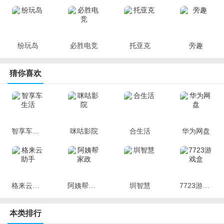
纷玩岛
必胜电竞
托亚克
旁趣
猜你喜欢
智享车生活
咪咕影院
合生活
华为网盘
格来云助手
阿姨帮家政
圳智慧
7723游戏盒
本类排行